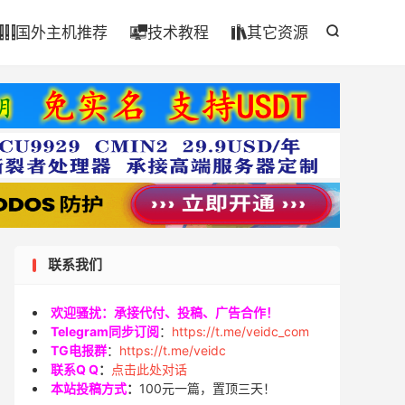

国外主机推荐
技术教程
其它资源




联系我们
欢迎骚扰：承接代付、投稿、广告合作！
Telegram同步订阅
：
https://t.me/veidc_com
TG电报群
：
https://t.me/veidc
联系Q Q
：
点击此处对话
本站投稿方式
：
100元一篇，置顶三天！