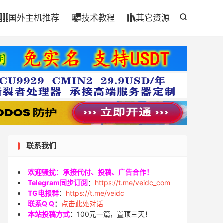

国外主机推荐
技术教程
其它资源




联系我们
欢迎骚扰：承接代付、投稿、广告合作！
Telegram同步订阅
：
https://t.me/veidc_com
TG电报群
：
https://t.me/veidc
联系Q Q
：
点击此处对话
本站投稿方式
：
100元一篇，置顶三天！