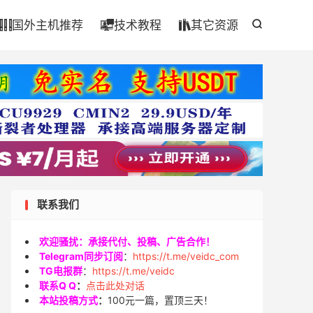

国外主机推荐
技术教程
其它资源




联系我们
欢迎骚扰：承接代付、投稿、广告合作！
Telegram同步订阅
：
https://t.me/veidc_com
TG电报群
：
https://t.me/veidc
联系Q Q
：
点击此处对话
本站投稿方式
：
100元一篇，置顶三天！