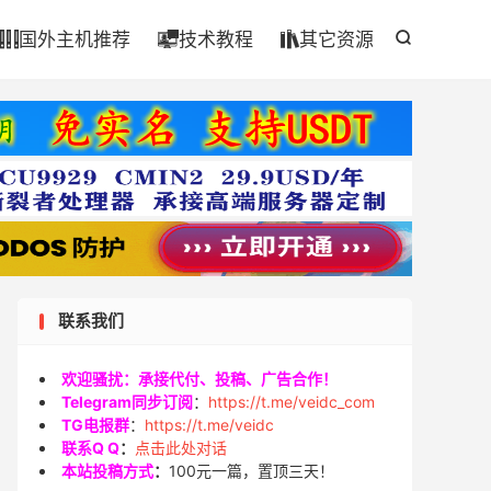

国外主机推荐
技术教程
其它资源




联系我们
欢迎骚扰：承接代付、投稿、广告合作！
Telegram同步订阅
：
https://t.me/veidc_com
TG电报群
：
https://t.me/veidc
联系Q Q
：
点击此处对话
本站投稿方式
：
100元一篇，置顶三天！