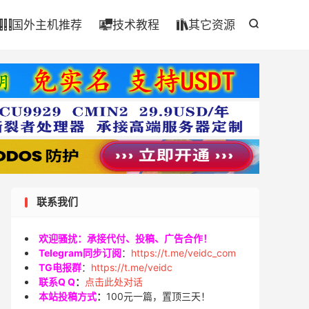

国外主机推荐
技术教程
其它资源




联系我们
欢迎骚扰：承接代付、投稿、广告合作！
Telegram同步订阅
：
https://t.me/veidc_com
TG电报群
：
https://t.me/veidc
联系Q Q
：
点击此处对话
本站投稿方式
：
100元一篇，置顶三天！