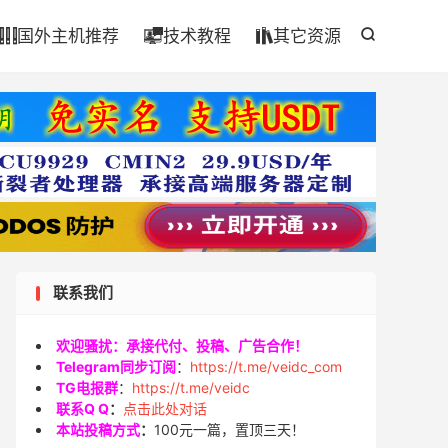

国外主机推荐
技术教程
其它资源




联系我们
欢迎骚扰：承接代付、投稿、广告合作！
Telegram同步订阅
：
https://t.me/veidc_com
TG电报群
：
https://t.me/veidc
联系Q Q
：
点击此处对话
本站投稿方式
：
100元一篇，置顶三天！