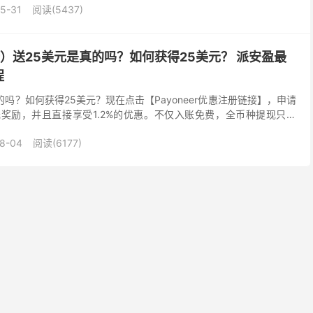
5-31
阅读(5437)
er）送25美元是真的吗？如何获得25美元？ 派安盈最
程
是真的吗？如何获得25美元？现在点击【Payoneer优惠注册链接】，申请
25美元奖励，并且直接享受1.2%的优惠。不仅入账免费，全币种提现只收
，当你累积收款100...
8-04
阅读(6177)