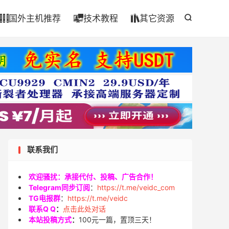

国外主机推荐
技术教程
其它资源




联系我们
欢迎骚扰：承接代付、投稿、广告合作！
Telegram同步订阅
：
https://t.me/veidc_com
TG电报群
：
https://t.me/veidc
联系Q Q
：
点击此处对话
本站投稿方式
：
100元一篇，置顶三天！