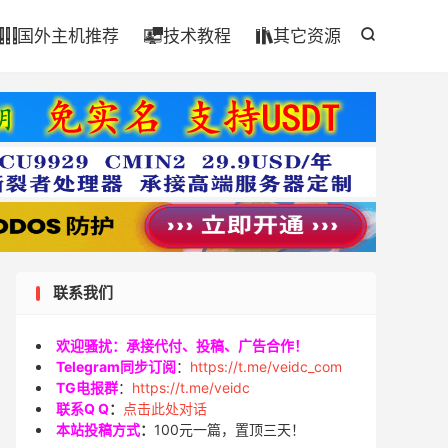

国外主机推荐
技术教程
其它资源




联系我们
欢迎骚扰：承接代付、投稿、广告合作！
Telegram同步订阅
：
https://t.me/veidc_com
TG电报群
：
https://t.me/veidc
联系Q Q
：
点击此处对话
本站投稿方式
：
100元一篇，置顶三天！