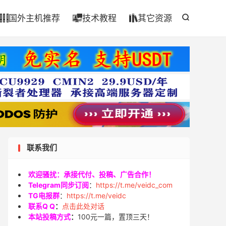

国外主机推荐
技术教程
其它资源




联系我们
欢迎骚扰：承接代付、投稿、广告合作！
Telegram同步订阅
：
https://t.me/veidc_com
TG电报群
：
https://t.me/veidc
联系Q Q
：
点击此处对话
本站投稿方式
：
100元一篇，置顶三天！