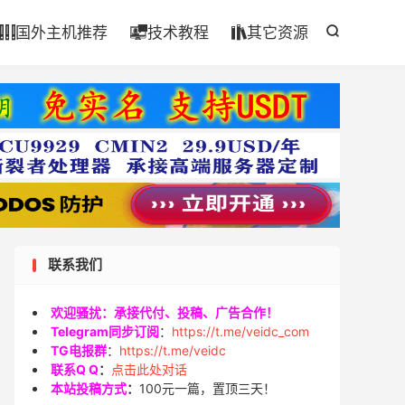

国外主机推荐
技术教程
其它资源




联系我们
欢迎骚扰：承接代付、投稿、广告合作！
Telegram同步订阅
：
https://t.me/veidc_com
TG电报群
：
https://t.me/veidc
联系Q Q
：
点击此处对话
本站投稿方式
：
100元一篇，置顶三天！