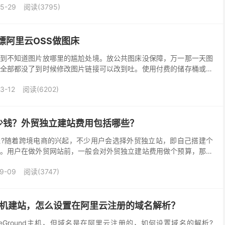
5-29
阅读(3795)
e白嫖阿里云OSS做图床
到不知道图片放哪里的尴尬处境。放公共图床没保障，万一那一天图
全部都没了到时候修改图片链接可以改到吐。使用付费的储存桶或者
图片使用起来感觉非常的棒，速度非常的快，而且非常的稳定...
3-12
阅读(6202)
少钱？外贸独立建站费用包括哪些？
?随着跨境电商的兴起，不少用户会选择外贸独立站，即自己搭建个
。用户在做外贸网站前，一般会对外贸独立建站费用做个预算，那么
用主要包括哪些方面?下面一起来了解下。 网站建设过程...
9-09
阅读(3747)
nd主机建站，怎么设置在阿里云注册的域名解析？
teGround主机，但域名是在阿里云注册的，如何设置域名的解析?