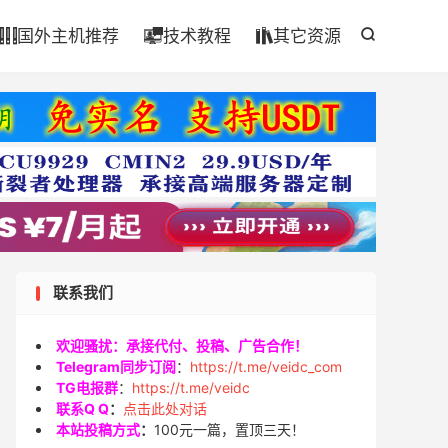

国外主机推荐
技术教程
其它资源




联系我们
欢迎骚扰：承接代付、投稿、广告合作！
Telegram同步订阅
：
https://t.me/veidc_com
TG电报群
：
https://t.me/veidc
联系Q Q
：
点击此处对话
本站投稿方式
：
100元一篇，置顶三天！