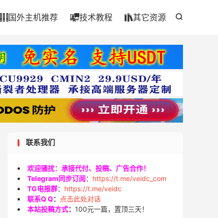

国外主机推荐
技术教程
其它资源




联系我们
欢迎骚扰：承接代付、投稿、广告合作！
Telegram同步订阅
：
https://t.me/veidc_com
TG电报群
：
https://t.me/veidc
联系Q Q
：
点击此处对话
本站投稿方式
：
100元一篇，置顶三天！