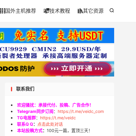

国外主机推荐
技术教程
其它资源




联系我们
欢迎骚扰：承接代付、投稿、广告合作！
Telegram同步订阅
：
https://t.me/veidc_com
TG电报群
：
https://t.me/veidc
联系Q Q
：
点击此处对话
本站投稿方式
：
100元一篇，置顶三天！