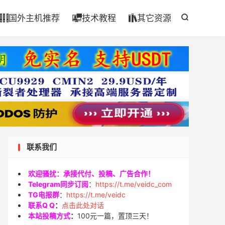

国外主机推荐
技术教程
其它资源




联系我们
欢迎骚扰：承接代付、投稿、广告合作！
Telegram同步订阅
：
https://t.me/veidc_com
TG电报群
：
https://t.me/veidc
联系Q Q
：
点击此处对话
本站投稿方式
：
100元一篇，置顶三天！