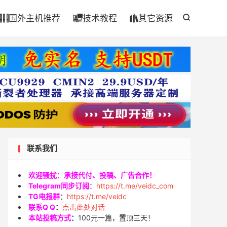

国外主机推荐
技术教程
其它资源




联系我们
欢迎骚扰：承接代付、投稿、广告合作！
Telegram同步订阅
：
https://t.me/veidc_com
TG电报群
：
https://t.me/veidc
联系Q Q
：
点击此处对话
本站投稿方式
：
100元一篇，置顶三天！