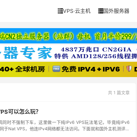
VPS·云主机
国外服务器


共 1 篇文章
6 VPS可以怎么玩？
小鸡同时不强制下车，这里做一下纯IPv6 VPS玩法笔记，毕竟纯IPv6
同于Nat VPS，他连IPv4网络都无法访问。下面就和国外主机测评小
连SSH 先自查本地有...