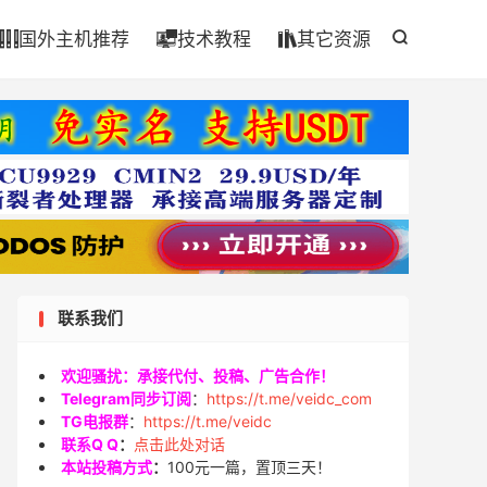

国外主机推荐
技术教程
其它资源




联系我们
欢迎骚扰：承接代付、投稿、广告合作！
Telegram同步订阅
：
https://t.me/veidc_com
TG电报群
：
https://t.me/veidc
联系Q Q
：
点击此处对话
本站投稿方式
：
100元一篇，置顶三天！