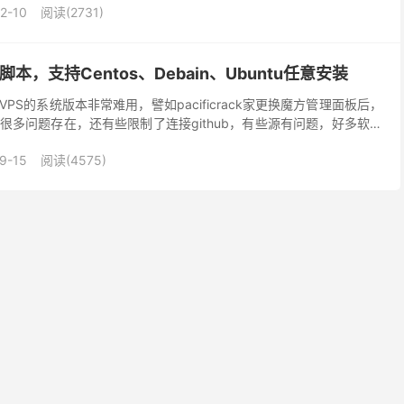
2-10
阅读(2731)
脚本，支持Centos、Debain、Ubuntu任意安装
PS的系统版本非常难用，譬如pacificrack家更换魔方管理面板后，
很多问题存在，还有些限制了连接github，有些源有问题，好多软件
装了一下监控防御性软件，但很多朋友...
9-15
阅读(4575)