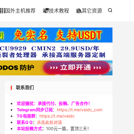

国外主机推荐
技术教程
其它资源




联系我们
欢迎骚扰：承接代付、投稿、广告合作！
Telegram同步订阅
：
https://t.me/veidc_com
TG电报群
：
https://t.me/veidc
联系Q Q
：
点击此处对话
本站投稿方式
：
100元一篇，置顶三天！