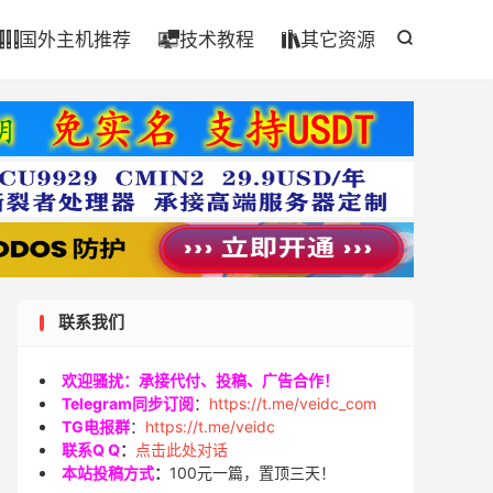

国外主机推荐
技术教程
其它资源




联系我们
欢迎骚扰：承接代付、投稿、广告合作！
Telegram同步订阅
：
https://t.me/veidc_com
TG电报群
：
https://t.me/veidc
联系Q Q
：
点击此处对话
本站投稿方式
：
100元一篇，置顶三天！