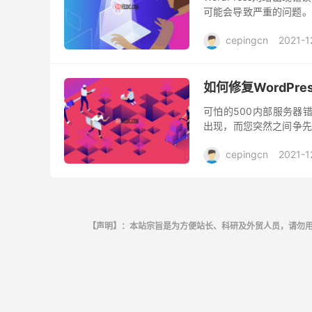
可能会导致严重的问题。
网站。这会损害网站信誉，
cepingcn
2021-1
如何修复WordPr
可怕的500内部服务器错误（
出现，而您突然之间争先恐
过那里。您可能还见过的其
cepingcn
2021-1
【声明】：本站宗旨是为方便站长、科研及外贸人员，请勿