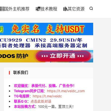

国外主机推荐
技术教程
其它资源




联系我们
欢迎骚扰：承接代付、投稿、广告合作！
Telegram同步订阅
：
https://t.me/veidc_com
TG电报群
：
https://t.me/veidc
联系Q Q
：
点击此处对话
本站投稿方式
：
100元一篇，置顶三天！