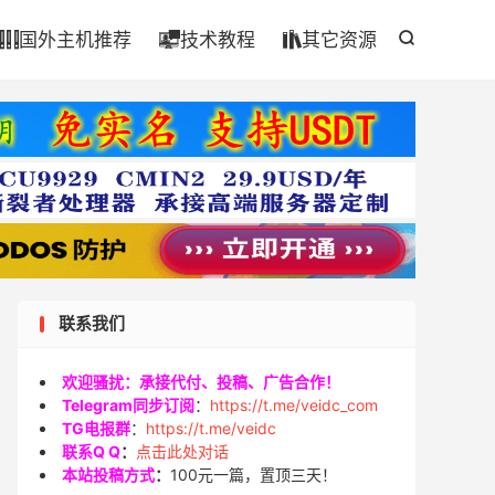

国外主机推荐
技术教程
其它资源




联系我们
欢迎骚扰：承接代付、投稿、广告合作！
Telegram同步订阅
：
https://t.me/veidc_com
TG电报群
：
https://t.me/veidc
联系Q Q
：
点击此处对话
本站投稿方式
：
100元一篇，置顶三天！