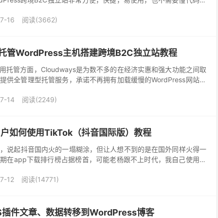
广大外贸新手和中小商家的福音。国外很...
7-16
阅读(3662)
全托管WordPress主机搭建跨境B2C独立站教程
s专用托管方面，Cloudways是为数不多的在经济实惠和强大功能之间取
供全管理型托管服务，承诺不再拥有加载缓慢的WordPress网站，
问题。 Cloudw...
7-14
阅读(2249)
用户如何使用TikTok（抖音国际版）教程
海外版，说起抖音国内火的一塌糊涂，但让人想不到的是在国外同样火得一
期在app下载排行榜占据榜首，可能老杨跟不上时代，我自己使用抖
版抖音TikTok正在上升期，对于做外贸跨境...
7-12
阅读(14771)
S插件文章、数据转移到WordPress博客