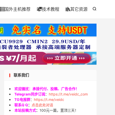

国外主机推荐
技术教程
其它资源




联系我们
欢迎骚扰：承接代付、投稿、广告合作！
Telegram同步订阅
：
https://t.me/veidc_com
TG电报群
：
https://t.me/veidc
联系Q Q
：
点击此处对话
本站投稿方式
：
100元一篇，置顶三天！