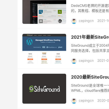
DedeCMS老牌的开
的，其教程、模板还是有
质的均需要购买DedeCM
cepingcn
2021-1
2021年最新Sit
SiteGround成立于
同服务选择，包括共享主机
到，有非常丰富的技术处理
cepingcn
2021-0
2020最新SiteG
SiteGround是全球唯一一家
WPML，cloudflar
把手...
cepingcn
2020-