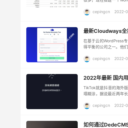
而且价格还不高，真的是
cepingcn
2022-0
最新Cloudways
在基于云的WordPres
得平衡的公司之一。他们提
也不再出现WordPress托管
cepingcn
2022-0
2022年最新 国内
TikTok就是抖音的
塌糊涂，据说最近两年长
音是很少的，但是听说国际
cepingcn
2022-0
如何通过DedeCM