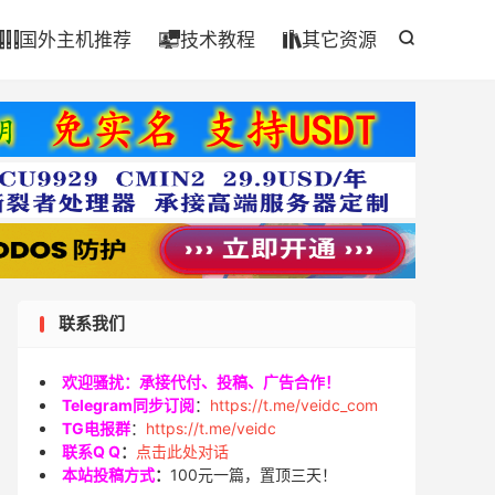

国外主机推荐
技术教程
其它资源




联系我们
欢迎骚扰：承接代付、投稿、广告合作！
Telegram同步订阅
：
https://t.me/veidc_com
TG电报群
：
https://t.me/veidc
联系Q Q
：
点击此处对话
本站投稿方式
：
100元一篇，置顶三天！