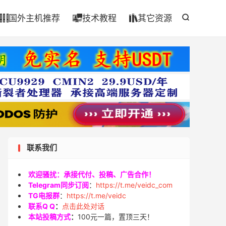

国外主机推荐
技术教程
其它资源




联系我们
欢迎骚扰：承接代付、投稿、广告合作！
Telegram同步订阅
：
https://t.me/veidc_com
TG电报群
：
https://t.me/veidc
联系Q Q
：
点击此处对话
本站投稿方式
：
100元一篇，置顶三天！