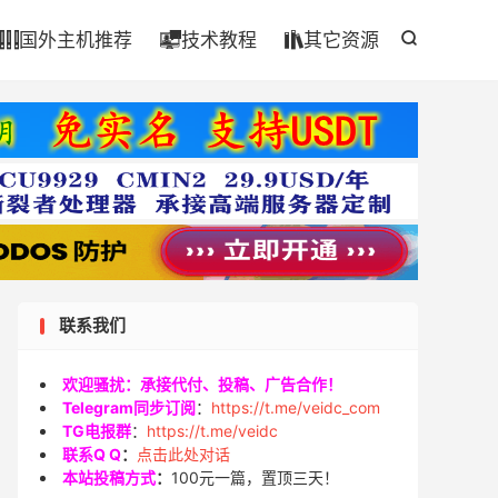

国外主机推荐
技术教程
其它资源




联系我们
欢迎骚扰：承接代付、投稿、广告合作！
Telegram同步订阅
：
https://t.me/veidc_com
TG电报群
：
https://t.me/veidc
联系Q Q
：
点击此处对话
本站投稿方式
：
100元一篇，置顶三天！