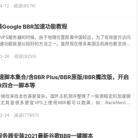
4-12
阅读(9574)
Google BBR加速功能教程
VPS服务器的时候，由于地理位置距离中国较远，为了有效提升访问
加速功能就是比较好的方法之一。虽然现在很多美国主机商也都支持一
搬瓦工的模版自带有BBR版本，但总体来看还是占少...
3-26
阅读(9255)
速脚本集合/含BBR Plus/BBR原版/BBR魔改版，开启
BR四合一脚本等
时候找来找去也甚是复杂。国外主机测评整理了一些很稳定的加速脚
其是很多便宜VPS上使用BBR都可以跑满，如：RackNerd、
上有用户测试效果均很不错。 BBR加速脚本锦...
3-24
阅读(77957)
服务器安装2021最新谷歌BBR一键脚本