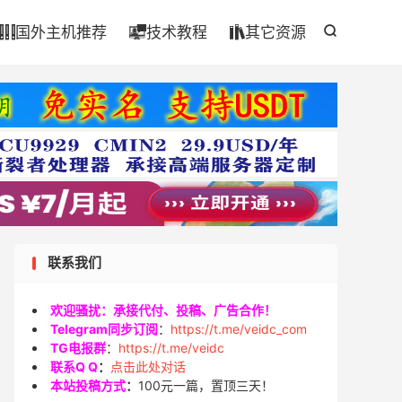

国外主机推荐
技术教程
其它资源




联系我们
欢迎骚扰：承接代付、投稿、广告合作！
Telegram同步订阅
：
https://t.me/veidc_com
TG电报群
：
https://t.me/veidc
联系Q Q
：
点击此处对话
本站投稿方式
：
100元一篇，置顶三天！