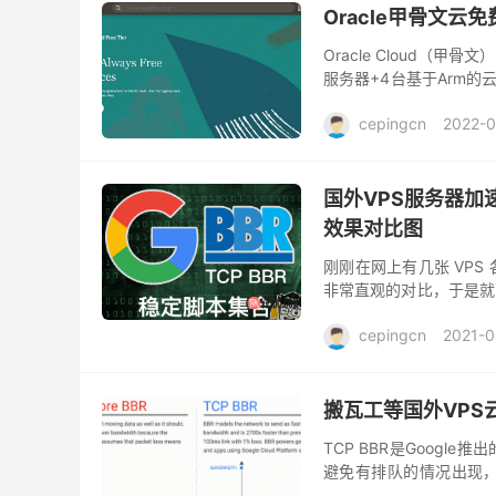
Oracle甲骨文云
Oracle Cloud（
服务器+4台基于Arm
部分信用卡也可，国内也可
cepingcn
2022-0
国外VPS服务器加速
效果对比图
刚刚在网上有几张 VPS 
非常直观的对比，于是就下载
都已经默认是 BBR 了，
cepingcn
2021-0
搬瓦工等国外VPS
TCP BBR是Goog
避免有排队的情况出现，
VPS的时候，如果安装TC