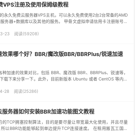
免费VPS注册及使用保姆级教程
甲骨文）的永久免费云服务器VPS主机，可以永久免费使用2台2台常备的AMD
的云服务器+数据库以及其他的服务。 甲骨文虚拟申请信用卡注册账号，
行行申请，只需通过免费注册3...
3-23
阅读(59208)
效果哪个好？BBR/魔改版BBR/BBRPlus/锐速加速
各种加速的效果对比，包括 BBR、魔改版 BBR、BBRPlus、锐速等，
下来分享一下。此外，目前新版本 Ubuntu 或者 CentOS 等内核
所以我们也不需要...
4-28
阅读(25286)
云服务器如何安装BBR加速功能图文教程
le推出的的TCP拥塞控制算法，目的是要尽量让带宽最大化使用，并且尽量
所以BBR功能能够起到单边提升TCP连接速度。 在租用搬瓦工国外
P BBR功能可以显着提升带宽吞吐...