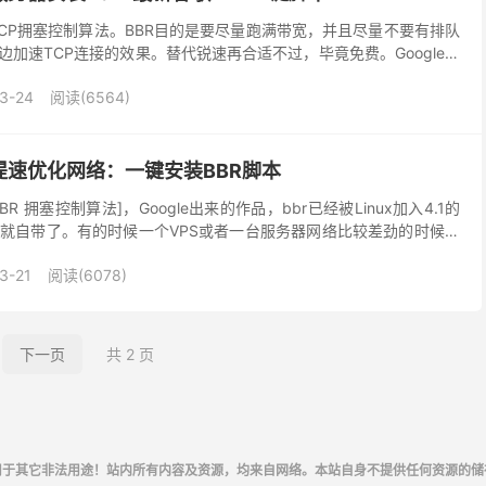
的TCP拥塞控制算法。BBR目的是要尽量跑满带宽，并且尽量不要有排队
边加速TCP连接的效果。替代锐速再合适不过，毕竟免费。Google提
M queue期刊上的TC...
3-24
阅读(6564)
提速优化网络：一键安装BBR脚本
BBR 拥塞控制算法]，Google出来的作品，bbr已经被Linux加入4.1的
就自带了。有的时候一个VPS或者一台服务器网络比较差劲的时候我
速或者优化网络，目前很...
3-21
阅读(6078)
下一页
共 2 页
用于其它非法用途！站内所有内容及资源，均来自网络。本站自身不提供任何资源的储