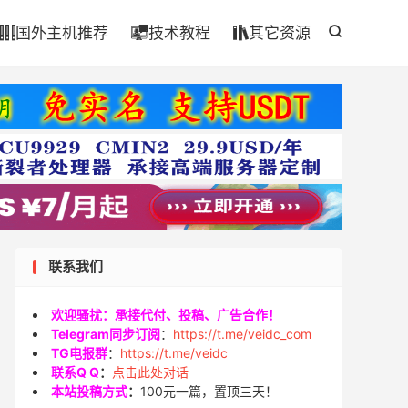

国外主机推荐
技术教程
其它资源




联系我们
欢迎骚扰：承接代付、投稿、广告合作！
Telegram同步订阅
：
https://t.me/veidc_com
TG电报群
：
https://t.me/veidc
联系Q Q
：
点击此处对话
本站投稿方式
：
100元一篇，置顶三天！