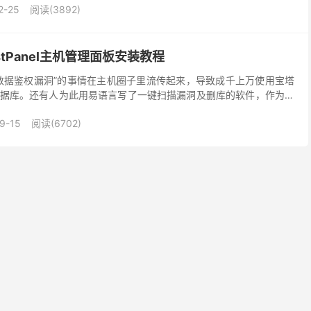
2-25
阅读(3892)
tPanel主机管理面板安装教程
数据鉴权漏洞”的事情在主机圈子里流传起来，导致成千上万使用宝塔
据库。还有人为此用易语言写了一键扫描漏洞及删库的软件，作为一
数据库安全必然是十分重要的。然而这次事件估计也会导致...
9-15
阅读(6702)