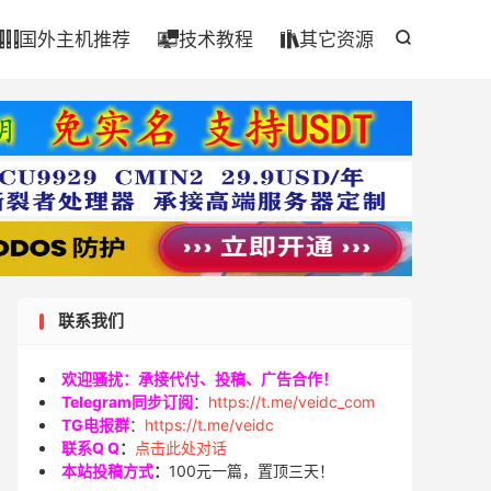

国外主机推荐
技术教程
其它资源




联系我们
欢迎骚扰：承接代付、投稿、广告合作！
Telegram同步订阅
：
https://t.me/veidc_com
TG电报群
：
https://t.me/veidc
联系Q Q
：
点击此处对话
本站投稿方式
：
100元一篇，置顶三天！