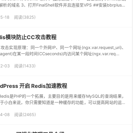
的域名 3、打开FinalShell软件并且连接至VPS ##安装bbrplus加
5-18
阅读(3825)
Redis模块防止CC攻击教程
止CC攻击实现原理：同一个外网IP、同一个网址(ngx.var.request_uri)、
agent)在某一段时间(CCseconds)内访问某个网址(ngx.var.req...
02-03
阅读(1433)
dPress 开启 Redis加速教程
？Redis是PHP的一个拓展，主要目的是用来缓存MySQL的查询结果，
于小白来说，你只需要知道是一种缓存的功能，可以提高网站的运行
 拓展？ 如果你用的宝塔环境，那么...
04-08
阅读(2465)