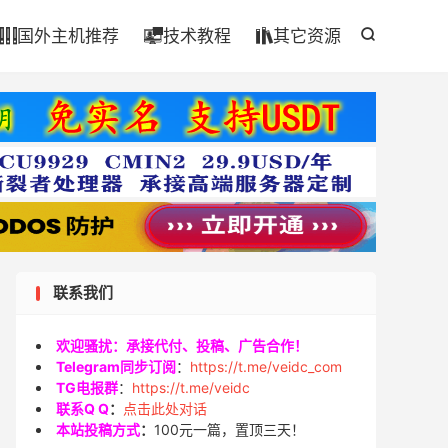

国外主机推荐
技术教程
其它资源




联系我们
欢迎骚扰：承接代付、投稿、广告合作！
Telegram同步订阅
：
https://t.me/veidc_com
TG电报群
：
https://t.me/veidc
联系Q Q
：
点击此处对话
本站投稿方式
：
100元一篇，置顶三天！