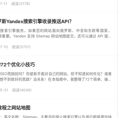
7-11
阅读(3178)
Yandex搜索引擎收录推送API？
大的搜索引擎服务，如果您的网站面向俄罗斯、中亚和东欧等国家，
重要。Yandex 支持 Sitemap 网站地图提交，还可以通过 API 提交
册及配置Yandex推送...
7-10
阅读(5701)
程的72个优化小技巧
SEO而困扰吗？你是新手面对自己的网站，但不知道如何优化？或者
想不到很好的思路？没关系！在本指南中，我整理了72个简单、操作
信在看完本教程后你可以开始优化的工作、或是给你网...
5-31
阅读(4049)
教程之网站地图
；英文名称：Sitemap。主要目的是让搜索引擎以及用户能够更加快