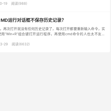
0-19
阅读(988)
的CMD运行对话框不保存历史记录？
令以后，再次打开就没有任何历史记录了，每次打开都要重新输入命令，实
用“Win+R”组合键打开运行程序，再使用cmd命令的人也太不友好
>打开“设置–隐私&...
3-29
阅读(6632)