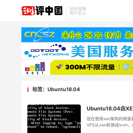
站长视角
用户至上
标签：Ubuntu18.04
Ubuntu18.0
现在使用xen架构的商家
VPS从xen转换成kvm
在网上找了很多教程，试试