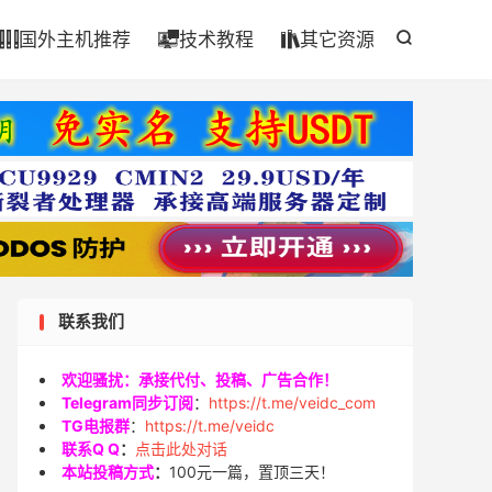

国外主机推荐
技术教程
其它资源




联系我们
欢迎骚扰：承接代付、投稿、广告合作！
Telegram同步订阅
：
https://t.me/veidc_com
TG电报群
：
https://t.me/veidc
联系Q Q
：
点击此处对话
本站投稿方式
：
100元一篇，置顶三天！