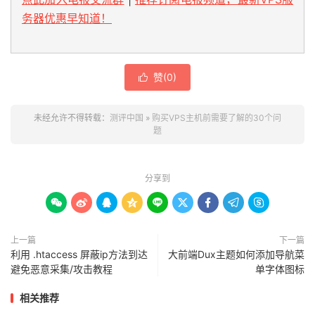
务器优惠早知道！
赞(
0
)

未经允许不得转载：
测评中国
»
购买VPS主机前需要了解的30个问
题
分享到









上一篇
下一篇
利用 .htaccess 屏蔽ip方法到达
大前端Dux主题如何添加导航菜
避免恶意采集/攻击教程
单字体图标
相关推荐