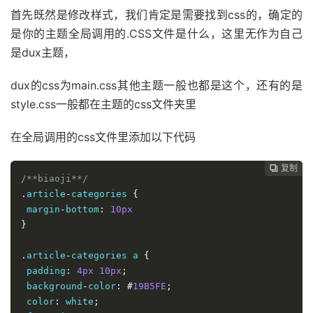
首先既然是修改样式，我们肯定是需要找到css的，确定的
是你的主题全局调用的.CSS文件是什么，这里无作为自己
是dux主题，
dux的css为main.css其他主题一般也都是这个，还有的是
style.css一般都在主题的css文件夹里
在全局调用的css文件里添加以下代码
复制
复制
复制
复制
复制





/**biaoji**/
.
article
-
categories 
{
 margin
-
bottom
:
10px
}
.
article
-
categories a 
{
 padding
:
4px
10px
;
 background
-
color
:
#
19B5FE
;
 color
:
 white
;