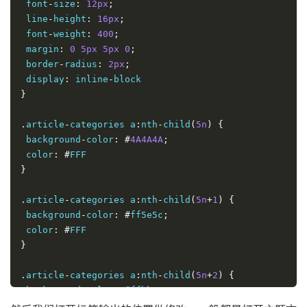
 font
-
size
:
12px
;
 line
-
height
:
16px
;
 font
-
weight
:
400
;
 margin
:
0
5px
5px
0
;
 border
-
radius
:
2px
;
 display
:
 inline
-
}
.
article
-
categories a
:
nth
-
child
(
5n
)
{
 background
-
color
:
#
4A4A4A
;
 color
:
#
}
.
article
-
categories a
:
nth
-
child
(
5n
+
1
)
{
 background
-
color
:
#
ff5e5c
;
 color
:
#
}
.
article
-
categories a
:
nth
-
child
(
5n
+
2
)
{
 background
-
color
:
#
ffbb50
;
 color
:
#