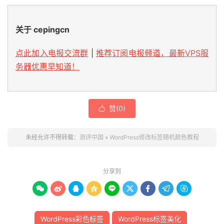
 font
-
size
:
26px
;
 line
-
height
:
1.3
;
 display
:
 block
;
关于 cepingcn
 font
-
weight
:
400
;
 margin
:
0
0
35px
;
点此加入电报交流群
|
推荐订阅电报频道，最新VPS服
 padding
:
0
0
30px
;
务器优惠早知道！
 border
-
bottom
:
1px
 solid 
#
e7e7e7
;
 color
:
#
}
赞(
0
)

未经允许不得转载：
测评中国
»
WordPress修改标签随机颜色教程
分享到









WordPress彩色标签
WordPress标签美化