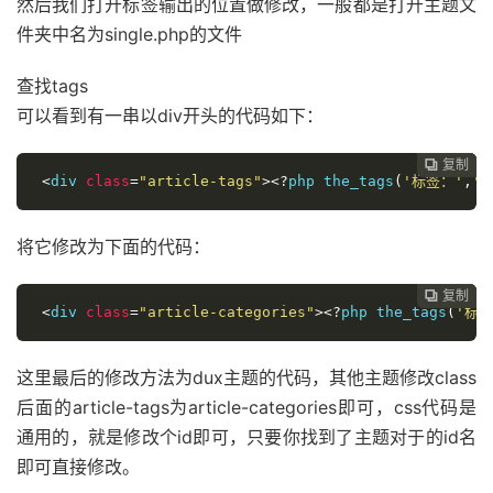
然后我们打开标签输出的位置做修改，一般都是打开主题文
}
件夹中名为single.php的文件
.
article
-
categories a
:
nth
-
child
(
5n
+
3
)
{
查找tags
 background
-
color
:
#
1ac756
;
可以看到有一串以div开头的代码如下：
 color
:
#
}
复制
复制
复制
复制




<
div 
class
=
"article-tags"
><?
php the_tags
(
'标签：'
,
''
.
article
-
categories a
:
nth
-
child
(
5n
+
4
)
{
 background
-
color
:
#
19B5FE
;
 color
:
#
将它修改为下面的代码：
}
复制
复制
复制



.
article
<
div 
class
-
categories a
=
"article-categories"
:
hover 
{
><?
php the_tags
(
'标签
 background
-
color
:
#
1B1B1B
;
 color
:
#
这里最后的修改方法为dux主题的代码，其他主题修改class
}
后面的article-tags为article-categories即可，css代码是
.
article
-
title 
{
通用的，就是修改个id即可，只要你找到了主题对于的id名
 position
:
 relative
;
即可直接修改。
 margin
-
bottom
:
15px
;