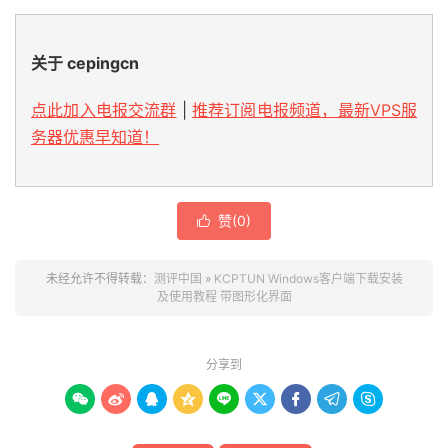
关于 cepingcn
点此加入电报交流群
|
推荐订阅电报频道，最新VPS服
务器优惠早知道！
赞(
0
)

未经允许不得转载：
测评中国
»
KCPTUN Windows客户端下载安装
及使用教程 带图形化界面
分享到








