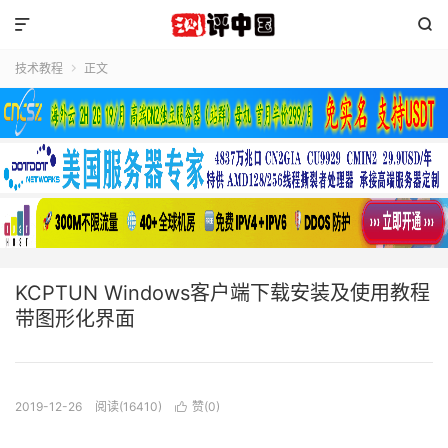


技术教程
正文

KCPTUN Windows客户端下载安装及使用教程
带图形化界面
2019-12-26
阅读(16410)
赞(
0
)
