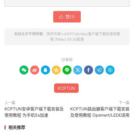
赞(
1
)

未经允许不得转载：
测评中国
»
KCPTUN Mac客户端下载及使用教
程 为Mac OS 5s提速
分享到









KCPTUN
上一篇
下一篇
KCPTUN安卓客户端下载安装及
KCPTUN路由器客户端下载安装
使用教程 为手机5s加速
及使用教程 Openwrt/LEDE适用
相关推荐