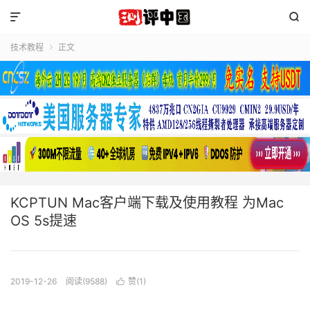


技术教程
正文

KCPTUN Mac客户端下载及使用教程 为Mac
OS 5s提速
2019-12-26
阅读(9588)
赞(
1
)
