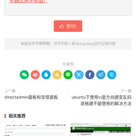
务器优惠早知道！
赞(
0
)

未经允许不得转载：
测评中国
»
解决AspJpeg组件过期问题
分享到









上一篇
下一篇
directadmin面板和宝塔面板
ubuntu下使用vi是方向键变乱码
退格键不能使用的解决方法
相关推荐