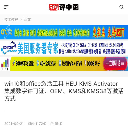


技术教程
正文

win10和office激活工具 HEU KMS Activator
集成数字许可证、OEM、KMS和KMS38等激活
方式
2021-09-21
阅读(11724)
赞(
1
)
