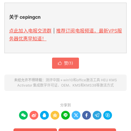
关于 cepingcn
点此加入电报交流群
|
推荐订阅电报频道，最新VPS服
务器优惠早知道！
赞(
1
)

未经允许不得转载：
测评中国
»
win10和office激活工具 HEU KMS
Activator 集成数字许可证、OEM、KMS和KMS38等激活方式
分享到








