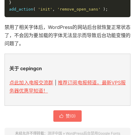
}
add_action
(
'init'
,
'remove_open_sans'
);
禁用了相关字体后，WordPress的网站后台就恢复正常状态
了，不会因为要加载的字体无法显示而导致后台功能变慢的
问题了。
关于 cepingcn
点此加入电报交流群
|
推荐订阅电报频道，最新VPS服
务器优惠早知道！
赞(
0
)

未经允许不得转载：
测评中国
»
WordPress后台禁用Google Fonts