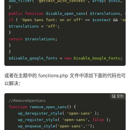
add_filter
(
'gettext_with_context'
,
 array
(
 $this
,
'd
}
public
function
 disable_open_sans
(
 $translations
,
 $t
if
(
'Open Sans font: on or off'
==
 $context 
&&
'on'
$translations 
=
'off'
;
}
return
 $translations
;
}
}
$disable_google_fonts 
=
new
Disable_Google_Fonts
;
或者在主题中的 functions.php 文件中添加下面的代码也可
以解决：
复制
复制
复制



//RemoveOpenSans
function
 remove_open_sans
()
{
    wp_deregister_style
(
'open-sans'
);
    wp_register_style
(
'open-sans'
,
false
);
    wp_enqueue_style
(
'open-sans'
,
''
);