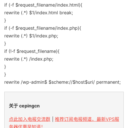
if (-f $request_filename/index.html){
rewrite (.*) $1/index.html break;
}
if (-f $request_filename/index.php){
rewrite (.*) $1/index.php;
}
if (!-f $request_filename){
rewrite (.*) /index.php;
}
}
rewrite /wp-admin$ $scheme://$host$uri/ permanent;
关于 cepingcn
点此加入电报交流群
|
推荐订阅电报频道，最新VPS服
务器优惠早知道！