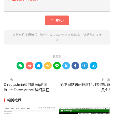
赞(
0
)

未经允许不得转载：
测评中国
»
wordpress 伪静态，进后台404错
误
分享到









上一篇
下一篇
Directadmin如何屏蔽ip阻止
影响网站访问速度的因素你知道
Brute Force Attack详细教程
几个?
相关推荐