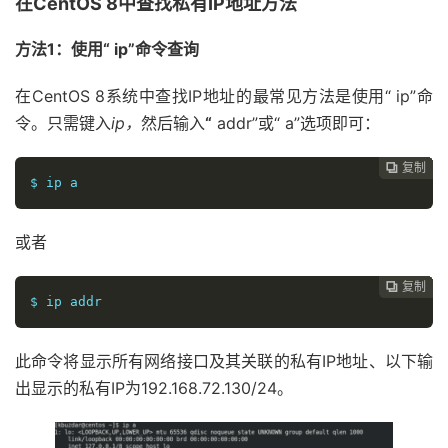
在CentOS 8中查找私有IP地址方法
方法1：使用“ ip”命令查询
在CentOS 8系统中查找IP地址的最常见方法是使用“ ip”命
令。只需键入
ip，
然后输入
“
addr”或“ a”选项即可：
复制
复制
复制
复制
复制
复制
复制
复制
复制









$ ip a
或者
复制
复制
复制
复制
复制
复制
复制
复制








$ ip addr
此命令将显示所有网络接口及其关联的私有IP地址、以下输
出显示的私有IP为192.168.72.130/24。