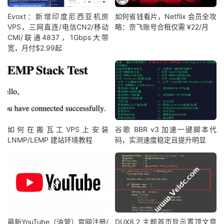
Evoxt：新增印度尼西亚机房
如何省钱看片，Netflix 会员全攻
VPS，三网直连/电信CN2/移动
略：奈飞账号合租仅需 ¥22/月
CMI/联通4837，1Gbps大带
宽，月付$2.99起
如何在搬瓦工VPS上安装
谷歌 BBR v3 加速一键脚本代
LNMP/LEMP 建站环境教程
码，实测速度稳定且提升明显
最新YouTube（油管）官网注册/
DUX8.2 主题首页显示置顶文章