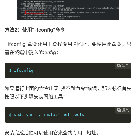
方法2：使用“ ifconfig”命令
“ ifconfig”命令还用于查找专用IP地址。要使用此命令，只
需在终端中键入
ifconfig
：
复制
复制
复制
复制
复制
复制
复制







$ ifconfig
如果运行上面的命令出现“找不到命令”错误，那么必须首先
按照以下步骤安装网络工具：
复制
复制
复制
复制
复制
复制






$ sudo yum 
-
y install net
-
tools
安装完成后便可以使用它来查找专用IP地址。