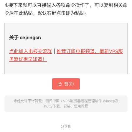
4.接下来就可以直接输入各项命令操作了，可以复制相关命
令后在此粘贴，默认右键点击即为粘贴。
关于 cepingcn
点此加入电报交流群
|
推荐订阅电报频道，最新VPS服
务器优惠早知道！
赞(
0
)

未经允许不得转载：
测评中国
»
VPS服务器远程管理软件 Winscp及
Putty下载、安装、使用教程
分享到