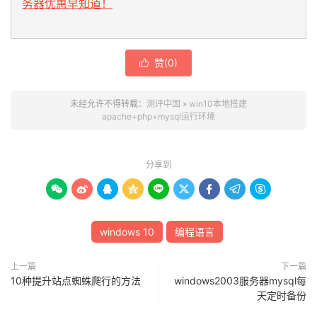
务器优惠早知道！
赞(
0
)

未经允许不得转载：
测评中国
»
win10本地搭建
apache+php+mysql运行环境
分享到









windows 10
编程语言
上一篇
下一篇
10种提升站点蜘蛛爬行的方法
windows2003服务器mysql每
天定时备份