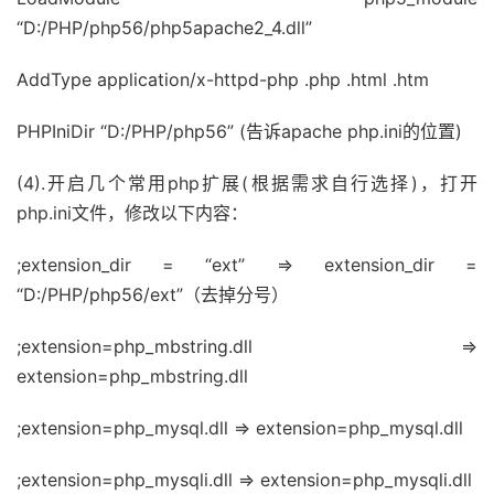
“D:/PHP/php56/php5apache2_4.dll”
AddType application/x-httpd-php .php .html .htm
PHPIniDir “D:/PHP/php56” (告诉apache php.ini的位置)
(4).开启几个常用php扩展(根据需求自行选择)，打开
php.ini文件，修改以下内容：
;extension_dir = “ext” => extension_dir =
“D:/PHP/php56/ext”（去掉分号）
;extension=php_mbstring.dll =>
extension=php_mbstring.dll
;extension=php_mysql.dll => extension=php_mysql.dll
;extension=php_mysqli.dll => extension=php_mysqli.dll