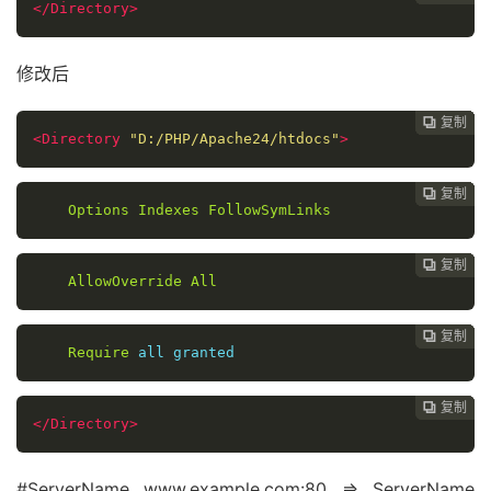
</Directory>
修改后
复制
复制
复制
复制
复制
复制
复制







<Directory
"D:/PHP/Apache24/htdocs"
>
复制
复制
复制
复制
复制
复制






Options
Indexes
FollowSymLinks
复制
复制
复制
复制
复制





AllowOverride
All
复制
复制
复制
复制




Require
 all granted
复制
复制
复制



</Directory>
#ServerName www.example.com:80 => ServerName