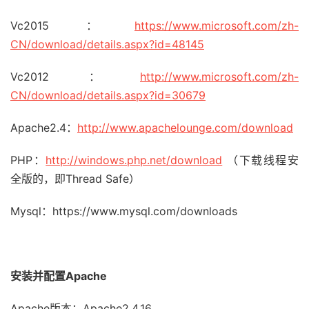
Vc2015：
https://www.microsoft.com/zh-
CN/download/details.aspx?id=48145
Vc2012：
http://www.microsoft.com/zh-
CN/download/details.aspx?id=30679
Apache2.4：
http://www.apachelounge.com/download
PHP：
http://windows.php.net/download
（下载线程安
全版的，即Thread Safe）
Mysql：https://www.mysql.com/downloads
安装并配置
Apache
Apache版本：Apache2.4.16