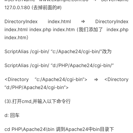
127.0.0.1:80 (去掉前面的#)
DirectoryIndex index.html => DirectoryIndex
index.html index.php index.htm (我们添加了 index.php
index.htm）
ScriptAlias /cgi-bin/ “c:/Apache24/cgi-bin/”改为
ScriptAlias /cgi-bin/ “d:/PHP/Apache24/cgi-bin/”
<Directory “c:/Apache24/cgi-bin”> => <Directory
“d:/PHP/Apache24/cgi-bin”>
(3).打开cmd,并输入以下命令行
d: 回车
cd PHP\Apache24\bin 调到Apache24中bin目录下