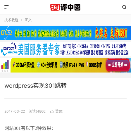


技术教程
正文

wordpress实现301跳转
2017-03-22
阅读(4866)
赞(
0
)

网站301有以下2种效果：