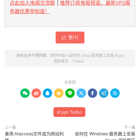
点此加入电报交流群
|
推荐订阅电报频道，最新VPS服
务器优惠早知道！
赞(
1
)

未经允许不得转载：
测评中国
»
如何在 Linux 服务器上安装 Krypt
涡轮增压 （Turbo）
分享到









Krypt Turbo
上一篇
下一篇
善用.htaccess文件成为网站利
如何在 Windows 服务器上安装