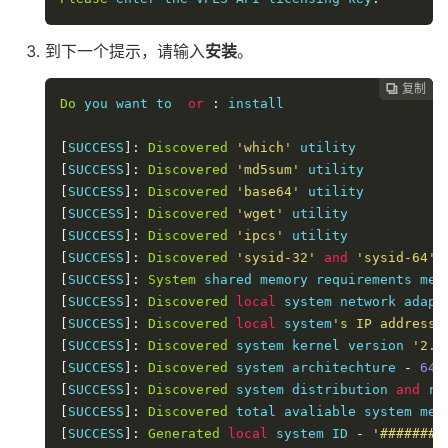
到下一个提示，请输入
安装
。
复制
复制
复制



Do
 you want to  
or
:
 install

[
SUCCESS
]:
Discovered
'which'
[
SUCCESS
]:
Discovered
'md5sum'
[
SUCCESS
]:
Discovered
'base64'
[
SUCCESS
]:
Discovered
'wget'
[
SUCCESS
]:
Discovered
'ipcs'
[
SUCCESS
]:
Discovered
'sysid-32'
and
'sysid-64'
[
SUCCESS
]:
System
[
SUCCESS
]:
Discovered
local
 system network adapt
[
SUCCESS
]:
Discovered
local
 system
's IP address 
[
SUCCESS
]:
Discovered
 system kernel version 
'2.6
[
SUCCESS
]:
Discovered
 system architechture 
-
64
-
[
SUCCESS
]:
Discovered
 system distribution 
and
 re
[
SUCCESS
]:
Discovered
 total avaliable system mem
[
SUCCESS
]:
Generated
local
 system ID 
-
'########