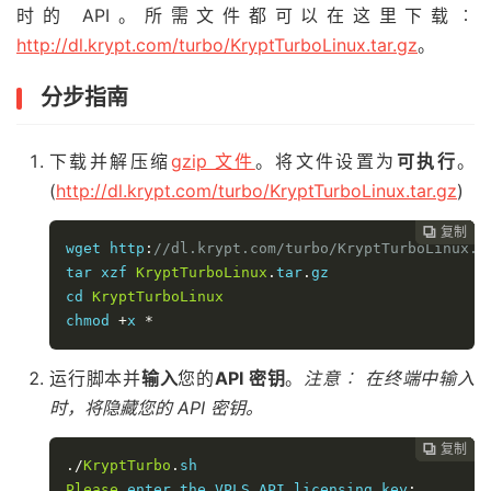
时的 API。所需文件都可以在这里下载︰
http://dl.krypt.com/turbo/KryptTurboLinux.tar.gz
。
分步指南
下载并解压缩
gzip 文件
。将文件设置为
可执行
。
(
http://dl.krypt.com/turbo/KryptTurboLinux.tar.gz
)
复制
复制
复制
复制
复制





wget http
:
//dl.krypt.com/turbo/KryptTurboLinux.t
tar xzf 
KryptTurboLinux
.
tar
.
gz

cd 
KryptTurboLinux
chmod 
+
x 
*
运行脚本并
输入
您的
API 密钥
。
注意︰ 在终端中输入
时，将隐藏您的 API 密钥。
复制
复制
复制
复制




./
KryptTurbo
.
Please
 enter the VPLS API licensing key
: