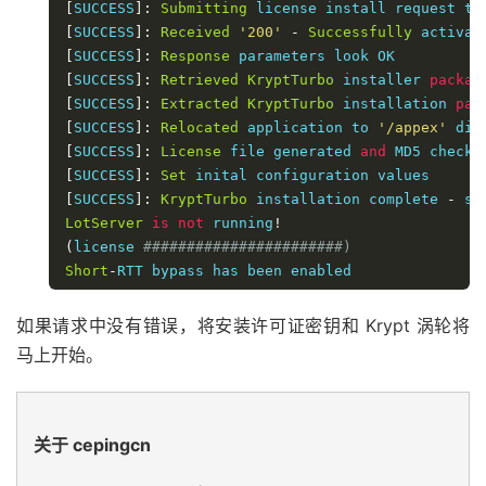
[
SUCCESS
]:
Submitting
[
SUCCESS
]:
Received
'200'
-
Successfully
 activat
[
SUCCESS
]:
Response
[
SUCCESS
]:
Retrieved
KryptTurbo
 installer 
packag
[
SUCCESS
]:
Extracted
KryptTurbo
 installation 
pac
[
SUCCESS
]:
Relocated
 application to 
'/appex'
[
SUCCESS
]:
License
 file generated 
and
[
SUCCESS
]:
Set
[
SUCCESS
]:
KryptTurbo
 installation complete 
-
LotServer
is
not
 running
!
(
license 
#######################)
Short
-
RTT bypass has been enabled
如果请求中没有错误，将安装许可证密钥和 Krypt 涡轮将
马上开始。
关于 cepingcn