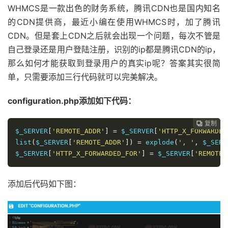
WHMCS是一款出色的财务系统，腾讯CDN也是国内知名
的CDN提供商，最近小编在使用WHMCS时，加了腾讯
CDN。但是套上CDN之后就会出现一个问题，每次不管是
自己登录还是用户登陆注册，识别的ip都是腾讯CDN的ip，
那么如何才能获取到登录用户的真实ip呢？答案其实很简
单，只需要添加三行代码就可以完美解决。
configuration.php添加如下代码：
复制
复制
复制



$_SERVER
[
'REMOTE_ADDR'
]
=
 $_SERVER
[
'HTTP_X_FORWARDED
list
(
$_SERVER
[
'REMOTE_ADDR'
])
=
 explode
(
', '
,
 $_SERV
$_SERVER
[
'HTTP_X_FORWARDED_FOR'
]
=
 $_SERVER
[
'REMOTE_
添加后代码如下图：