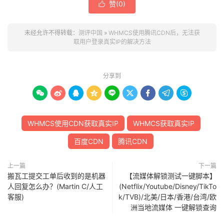
赞(
0
)

未经允许不得转载：
测评中国
»
WHMCS使用腾讯CDN后，无法获
取用户登录真实IP的解决方法
分享到









WHMCS使用CDN获取真实IP
WHMCS获取真实IP
百度CDN
腾讯CDN
上一篇
下一篇
搬瓦工提交工单后收到的是机器
【流媒体解锁测试一键脚本】
人回复怎么办？(Martin C/人工
(Netflix/Youtube/Disney/TikTo
客服)
k/TVB)/北美/日本/香港/台湾/欧
洲当地流媒体 一键解锁查询