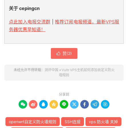
关于 cepingcn
点此加入电报交流群
|
推荐订阅电报频道，最新VPS服
务器优惠早知道！
赞(
2
)

未经允许不得转载：
测评中国
»
Vultr VPS主机如何添加自定义防火
墙规则
分享到









openwrt自定义防火墙规则
SSH连接
vps 防火墙 关掉