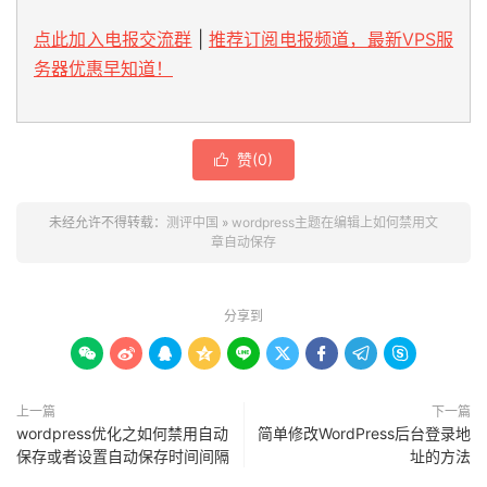
点此加入电报交流群
|
推荐订阅电报频道，最新VPS服
务器优惠早知道！
赞(
0
)

未经允许不得转载：
测评中国
»
wordpress主题在编辑上如何禁用文
章自动保存
分享到









上一篇
下一篇
wordpress优化之如何禁用自动
简单修改WordPress后台登录地
保存或者设置自动保存时间间隔
址的方法