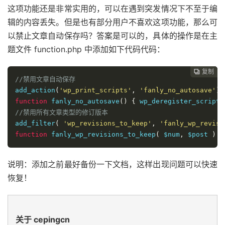
这项功能还是非常实用的，可以在遇到突发情况下不至于编
辑的内容丢失。但是也有部分用户不喜欢这项功能，那么可
以禁止文章自动保存吗？答案是可以的，具体的操作是在主
题文件 function.php 中添加如下代码代码：
复制
复制
复制



//禁用文章自动保存
add_action
(
'wp_print_scripts'
,
'fanly_no_autosave'
);
function
 fanly_no_autosave
()
{
 wp_deregister_script
(
//禁用所有文章类型的修订版本
add_filter
(
'wp_revisions_to_keep'
,
'fanly_wp_revisi
function
 fanly_wp_revisions_to_keep
(
 $num
,
 $post 
)
{
说明：添加之前最好备份一下文档，这样出现问题可以快速
恢复！
关于 cepingcn