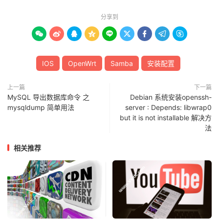
分享到









IOS
OpenWrt
Samba
安装配置
上一篇
下一篇
MySQL 导出数据库命令 之
Debian 系统安装openssh-
mysqldump 简单用法
server : Depends: libwrap0
but it is not installable 解决方
法
相关推荐