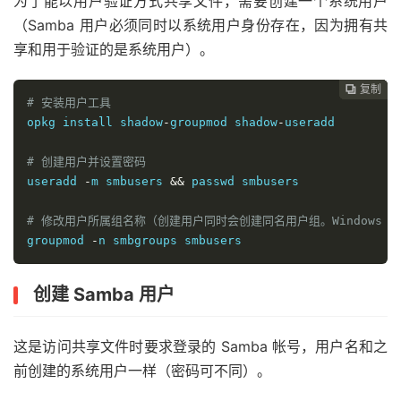
为了能以用户验证方式共享文件，需要创建一个系统用户
（Samba 用户必须同时以系统用户身份存在，因为拥有共
享和用于验证的是系统用户）。
复制
复制
复制
复制
复制
复制






# 安装用户工具
opkg install shadow
-
groupmod shadow
-
useradd

# 创建用户并设置密码
useradd 
-
m 
smbusers
&&
 passwd 
smbusers
# 修改用户所属组名称（创建用户同时会创建同名用户组。Windows
groupmod 
-
n 
smbgroups
smbusers
创建 Samba 用户
这是访问共享文件时要求登录的 Samba 帐号，用户名和之
前创建的系统用户一样（密码可不同）。