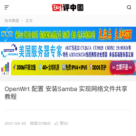


技术教程
正文

OpenWrt 配置 安装Samba 实现网络文件共享
教程
2021-09-30
阅读(37862)
赞(
0
)
