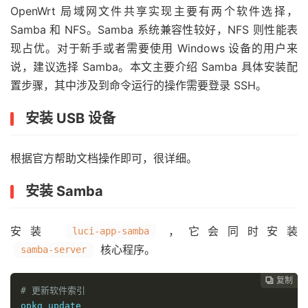
OpenWrt 局域网文件共享实现主要有两个软件选择，
Samba 和 NFS。Samba 系统兼容性较好，NFS 则性能表
现占优。对于新手或者需要使用 Windows 设备的用户来
说，建议选择 Samba。本文主要介绍 Samba 具体安装配
置步骤，其中涉及到命令运行的操作需要登录 SSH。
安装 USB 设备
根据官方帮助文档操作即可，很详细。
安装 Samba
安装
，它会同时安装
luci-app-samba
核心程序。
samba-server
复制
复制
复制
复制
复制
复制
复制







# 更新软件索引
opkg update
