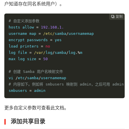
户知道存在同名系统用户）。
复制
复制
复制
复制




# 自定义添加参数
hosts allow 
=
192.168
.
1.
username map 
=
/etc/
samba
/
usernamemap

encrypt passwords 
=
 yes

load printers 
=
no
log file 
=
/var/
log
/
samba
/
log
.%
m

max log size 
=
50
# 创建 Samba 用户名映射文件
vi 
/
etc
/
samba
/
# 内容如下。例如将 smbusers 映射到 admin，之后可用 admin
smbusers 
=
 admin
更多自定义参数可查看此文档。
添加共享目录