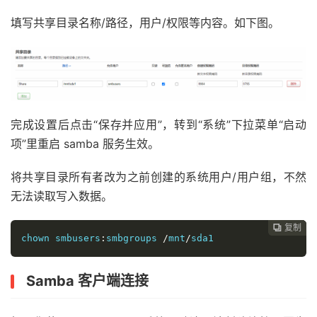
填写共享目录名称/路径，用户/权限等内容。如下图。
完成设置后点击“保存并应用”，转到“系统”下拉菜单“启动
项”里重启 samba 服务生效。
将共享目录所有者改为之前创建的系统用户/用户组，不然
无法读取写入数据。
复制
复制
复制



chown 
smbusers
:
smbgroups
/
mnt
/
sda1
Samba 客户端连接