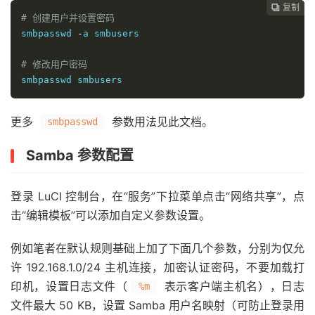
复制
复制
复制
复制
复制





# 创建用户并设置密码
smbpasswd 
-
a 
smbusers
# 修改用户密码
smbpasswd 
smbusers
更多
参数用法见此文档。
smbpasswd
Samba 参数配置
登录 LuCI 控制台，在“服务”下拉菜单点击“网络共享”，点
击“编辑模板”可以添加自定义参数设置。
例如笔者在默认规则基础上加了下面几个参数，分别为仅允
许 192.168.1.0/24 主机连接，加密认证密码，不要加载打
印机，设置日志文件（
表示客户端主机名），日志
%m
文件最大 50 KB，设置 Samba 用户名映射（可防止登录用