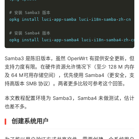
# 安装 Samba3 版本
opkg install luci
-
app
-
samba luci
-
i18n
-
samba
-
zh
-
cn

# 安装 Samba4 版本
opkg install luci
-
app
-
samba4 luci
-
i18n
-
samba4
-
zh
-
cn
Samba3 是陈旧版本，虽然 OpenWrt 有提供安全更新，但
支持力度有限。在硬件资源允许情况下（至少 128 M 内存
及 64 M可用存储空间），优先使用 Samba4（更安全，支
持高版本 SMB 协议）。两者更多比较可参考这个回答。
本文教程配置环境为 Samba3，Samba4 未做测试，估计
也差不多。
创建系统用户