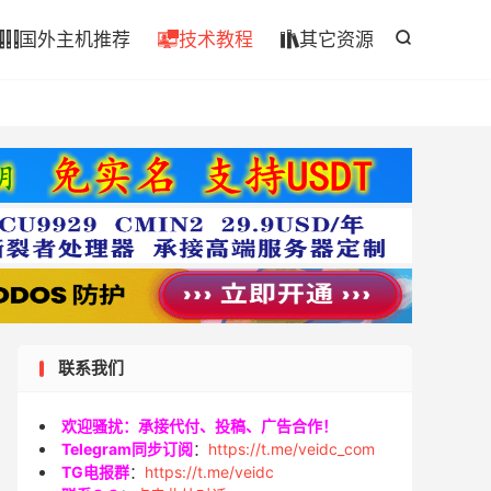

国外主机推荐
技术教程
其它资源




联系我们
欢迎骚扰：承接代付、投稿、广告合作！
Telegram同步订阅
：
https://t.me/veidc_com
TG电报群
：
https://t.me/veidc