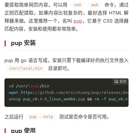
要提取简单网页内容，可以用
命令，通过
sed
awk
正则匹配提取。如果内容比较复杂的，最好选择 HTML 解
释器来做。这里推荐一个，名叫
pup
，它基于 CSS 选择器
匹配内容，安装和使用都非常简单。
pup 安装
pup 用 go 语言写成，安装只需下载编译好的执行文件放入
目录即可。
/usr/local/bin
复制
复制
复制
复制
复制
复制






cd 
/
usr
/
local
/
bin

wget https
:
//github.com/ericchiang/pup/releases/down
unzip pup_v0
.
4.0
_linux_amd64
.
zip 
&&
 rm 
-
f pup_v0
.
4.0
之后运行
测试是否命令是否可用。
pup --help
pup 使用