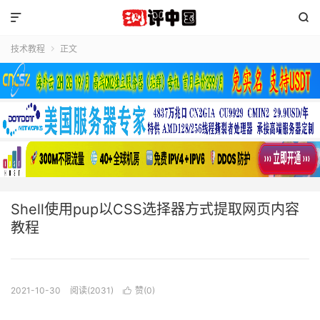


技术教程
正文

Shell使用pup以CSS选择器方式提取网页内容
教程
2021-10-30
阅读(2031)
赞(
0
)
