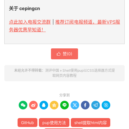
关于 cepingcn
点此加入电报交流群
|
推荐订阅电报频道，最新VPS服
务器优惠早知道！
赞(
0
)

未经允许不得转载：
测评中国
»
Shell使用pup以CSS选择器方式提
取网页内容教程
分享到









GitHub
pup使用方法
shell提取html内容