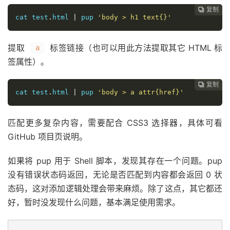
复制
复制
复制
复制




cat test
.
html 
|
 pup 
'body > h1 text{}'
提取
标签链接（也可以用此方法提取其它 HTML 标
a
签属性）。
复制
复制
复制



cat test
.
html 
|
 pup 
'body > a attr{href}'
匹配更多复杂内容，需要配合 CSS3 选择器，具体可看
GitHub 项目页说明。
如果将 pup 用于 Shell 脚本，发现其存在一个问题。pup
没有错误状态码返回，无论是否匹配到内容都会返回 0 状
态码，这对添加逻辑处理会带来麻烦。除了这点，其它都还
好，暂时没发现什么问题，基本满足使用需求。