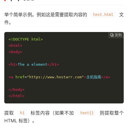
举个简单示例。例如这是需要提取内容的
文
test.html
件。
复制
复制
复制
复制
复制





<!DOCTYPE html>
<html>
<body>
<h1>
The a element
</h1>
<a
href
=
"https://www.hostarr.com"
>
主机指南
</a>
</body>
</html>
提取
标签内容（如果不加
则提取整个
h1
text{}
HTML 标签）。