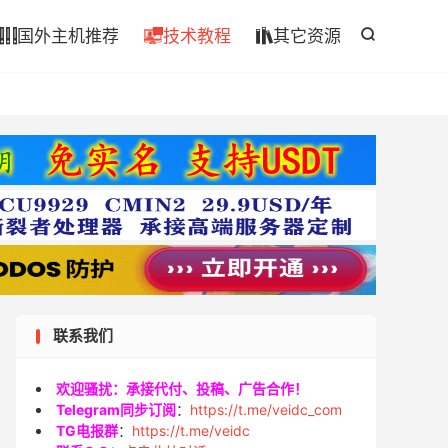

国外主机推荐
技术教程
其它资源




联系我们
欢迎骚扰：承接代付、投稿、广告合作！
Telegram同步订阅
：
https://t.me/veidc_com
TG电报群
：
https://t.me/veidc