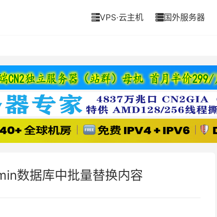
VPS·云主机
国外服务器


dmin数据库中批量替换内容