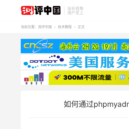
站长视角
用户至上
当前位置：
测评中国
技术教程
正文


如何通过phpmya