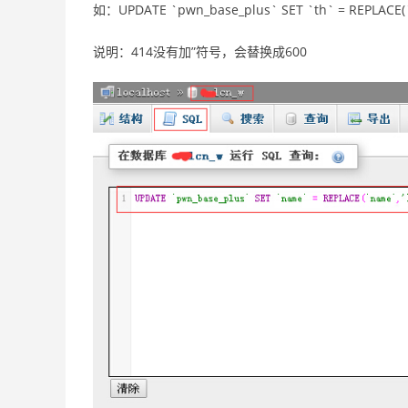
如：UPDATE `pwn_base_plus` SET `th` = REPLACE(`t
说明：414没有加”符号，会替换成600