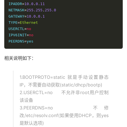
IPADDR
=
10.0
.
0.11
NETMASK
=
255.255
.
255.0
GATEWAY
=
10.0
.
0.1
TYPE
=
Ethernet
USERCTL
=
no
IPV6INIT
=
no
PEERDNS
=
yes
相关说明如下：
1.BOOTPROTO=static 就是手动设置静态
IP，不需要自动获取(static/dhcp/bootp)
2.USERCTL=no 不允许非root用户控制
该设备
3.PEERDNS=no 不修
改/etc/resolv.conf(如果使用DHCP，则yes
是默认选项)