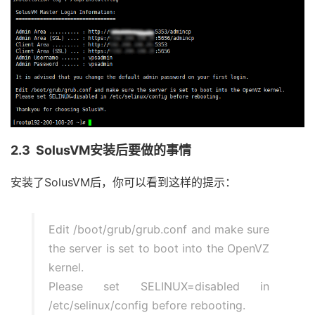
2.3 SolusVM安装后要做的事情
安装了SolusVM后，你可以看到这样的提示：
Edit /boot/grub/grub.conf and make sure
the server is set to boot into the OpenVZ
kernel.
Please set SELINUX=disabled in
/etc/selinux/config before rebooting.