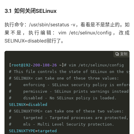
3.1 如何关闭SELinux
执行命令：/usr/sbin/sestatus -v，看看是不是禁止的。如
果不是，执行编辑：vim /etc/selinux/config，改成
SELINUX=disabled就行了。
复制
复制
复制
复制
复制
复制
复制
复制








[
root@192
-
200
-
108
-
26
~]
# vim /etc/selinux/config
# This file controls the state of SELinux on the sys
# SELINUX= can take one of these three values:
#     enforcing - SELinux security policy is enforce
#     permissive - SELinux prints warnings instead o
#     disabled - No SELinux policy is loaded.
SELINUX
=
# SELINUXTYPE= can take one of these two values:
#     targeted - Targeted processes are protected,
#     mls - Multi Level Security protection.
SELINUXTYPE
=
targeted