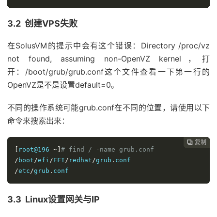
3.2 创建VPS失败
在SolusVM的提示中会有这个错误：Directory /proc/vz
not found, assuming non-OpenVZ kernel，打
开：/boot/grub/grub.conf这个文件查看一下第一行的
OpenVZ是不是设置default=0。
不同的操作系统可能grub.conf在不同的位置，请使用以下
命令来搜索出来：
复制
复制
复制
复制
复制
复制
复制







[
root@196 
~]
# find / -name grub.conf
/
boot
/
efi
/
EFI
/
redhat
/
grub
.
/
etc
/
grub
.
conf
3.3 Linux设置网关与IP