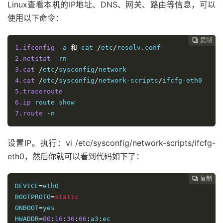
Linux查看本机的IP地址、DNS、网关、路由等信息，可以
使用以下命令：
复制
复制
复制
复制
复制
复制






1.ifconfig
-
a 
和
 cat 
/
etc
/
resolv
.
2.netstat
-
3.cat
/
etc
/
sysconfig
/
4.cat
/
etc
/
sysconfig
/
network
-
scripts
/
ifcfg
-
5.traceroute
6.ip
7.route
-
n
设置IP。执行：vi /etc/sysconfig/network-scripts/ifcfg-
eth0，然后你就可以看到代码如下了：
复制
复制
复制
复制
复制





DEVICE
=
eth0

BOOTPROTO
=
static
ONBOOT
=
yes

HWADDR
=
00
:
16
:
36
:
66
:
a3
:
ec
