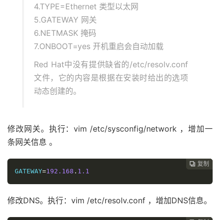
4.TYPE=Ethernet 类型以太网
5.GATEWAY 网关
6.NETMASK 掩码
7.ONBOOT=yes 开机重启会自动加载
Red Hat中没有提供缺省的/etc/resolv.conf
文件，它的内容是根据在安装时给出的选项
动态创建的。
修改网关。执行：vim /etc/sysconfig/network ，增加一
条网关信息 。
复制
复制
复制
复制




GATEWAY
=
192.168
.
1.1
修改DNS。执行：vim /etc/resolv.conf ，增加DNS信息。