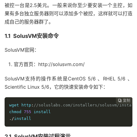
被控一台是2.5美元。一般来说你至少要安装一个主控，如
果有多台独立服务器则可以添加多个被控，这样就可以打造
成自己的服务器群了。
1.1 SolusVM安装命令
SolusVM官网：
官方首页：http://solusvm.com/
SolusVM支持的操作系统是CentOS 5/6 、RHEL 5/6 、
Scientific Linux 5/6，它的快速安装命令如下：
复制
复制
复制
复制
复制
复制
复制
复制
复制









wget http
:
//soluslabs.com/installers/solusvm/install
chmod 
755
./
install
2.1 SolusVM安装过程演示